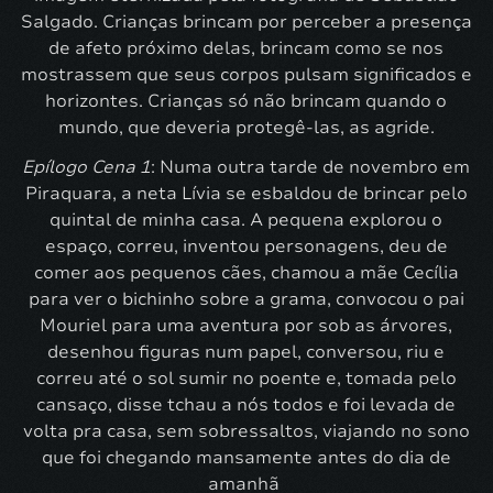
Salgado. Crianças brincam por perceber a presença
de afeto próximo delas, brincam como se nos
mostrassem que seus corpos pulsam significados e
horizontes. Crianças só não brincam quando o
mundo, que deveria protegê-las, as agride.
Epílogo Cena 1
: Numa outra tarde de novembro em
Piraquara, a neta Lívia se esbaldou de brincar pelo
quintal de minha casa. A pequena explorou o
espaço, correu, inventou personagens, deu de
comer aos pequenos cães, chamou a mãe Cecília
para ver o bichinho sobre a grama, convocou o pai
Mouriel para uma aventura por sob as árvores,
desenhou figuras num papel, conversou, riu e
correu até o sol sumir no poente e, tomada pelo
cansaço, disse tchau a nós todos e foi levada de
volta pra casa, sem sobressaltos, viajando no sono
que foi chegando mansamente antes do dia de
amanhã